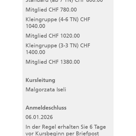
Mitglied CHF 780.00
Kleingruppe (4-6 TN) CHF
1040.00
Mitglied CHF 1020.00
Kleingruppe (3-3 TN) CHF
1400.00
Mitglied CHF 1380.00
Kursleitung
Malgorzata Iseli
Anmeldeschluss
06.01.2026
In der Regel erhalten Sie 6 Tage
vor Kursbeginn per Briefpost