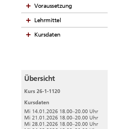
Voraussetzung
Lehrmittel
Kursdaten
Übersicht
Kurs 26-1-1120
Kursdaten
Mi 14.01.2026 18.00–20.00 Uhr
Mi 21.01.2026 18.00–20.00 Uhr
Mi 28.01.2026 18.00–20.00 Uhr