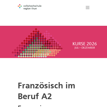
Französisch im
Beruf A2