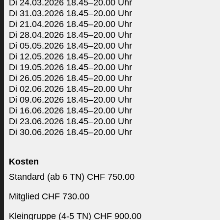
Di 24.03.2026 18.45–20.00 Uhr
Di 31.03.2026 18.45–20.00 Uhr
Di 21.04.2026 18.45–20.00 Uhr
Di 28.04.2026 18.45–20.00 Uhr
Di 05.05.2026 18.45–20.00 Uhr
Di 12.05.2026 18.45–20.00 Uhr
Di 19.05.2026 18.45–20.00 Uhr
Di 26.05.2026 18.45–20.00 Uhr
Di 02.06.2026 18.45–20.00 Uhr
Di 09.06.2026 18.45–20.00 Uhr
Di 16.06.2026 18.45–20.00 Uhr
Di 23.06.2026 18.45–20.00 Uhr
Di 30.06.2026 18.45–20.00 Uhr
Kosten
Standard (ab 6 TN) CHF 750.00
Mitglied CHF 730.00
Kleingruppe (4-5 TN) CHF 900.00