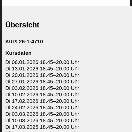
Übersicht
Kurs 26-1-4710
Kursdaten
Di 06.01.2026 18.45–20.00 Uhr
Di 13.01.2026 18.45–20.00 Uhr
Di 20.01.2026 18.45–20.00 Uhr
Di 27.01.2026 18.45–20.00 Uhr
Di 03.02.2026 18.45–20.00 Uhr
Di 10.02.2026 18.45–20.00 Uhr
Di 17.02.2026 18.45–20.00 Uhr
Di 24.02.2026 18.45–20.00 Uhr
Di 03.03.2026 18.45–20.00 Uhr
Di 10.03.2026 18.45–20.00 Uhr
Di 17.03.2026 18.45–20.00 Uhr