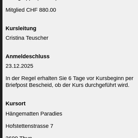
Mitglied CHF 880.00
Kursleitung
Cristina Teuscher
Anmeldeschluss
23.12.2025
In der Regel erhalten Sie 6 Tage vor Kursbeginn per
Briefpost Bescheid, ob der Kurs durchgeführt wird.
Kursort
Hängematten Paradies
Hofstettenstrasse 7