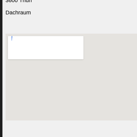
3600 Thun
Dachraum