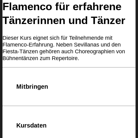
Flamenco für erfahrene
Tänzerinnen und Tänzer
Dieser Kurs eignet sich für Teilnehmende mit
Flamenco-Erfahrung. Neben Sevillanas und den
Fiesta-Tänzen gehören auch Choreographien von
Bühnentänzen zum Repertoire.
Mitbringen
Kursdaten