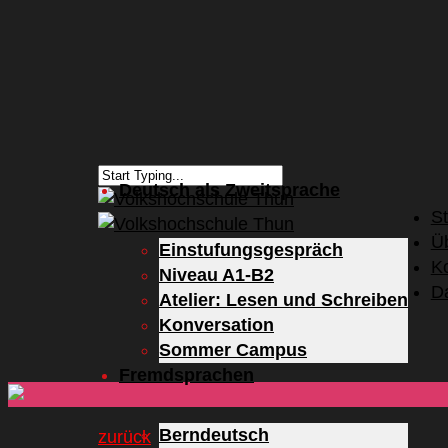
Deutsch als Zweitsprache
St
Ü
Einstufungsgespräch
K
Niveau A1-B2
D
Atelier: Lesen und Schreiben
Konversation
Sommer Campus
Fremdsprachen
Berndeutsch
zurück