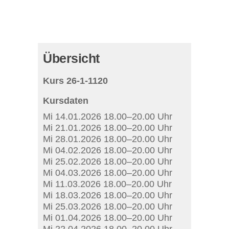
Übersicht
Kurs 26-1-1120
Kursdaten
Mi 14.01.2026 18.00–20.00 Uhr
Mi 21.01.2026 18.00–20.00 Uhr
Mi 28.01.2026 18.00–20.00 Uhr
Mi 04.02.2026 18.00–20.00 Uhr
Mi 25.02.2026 18.00–20.00 Uhr
Mi 04.03.2026 18.00–20.00 Uhr
Mi 11.03.2026 18.00–20.00 Uhr
Mi 18.03.2026 18.00–20.00 Uhr
Mi 25.03.2026 18.00–20.00 Uhr
Mi 01.04.2026 18.00–20.00 Uhr