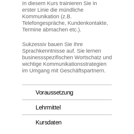
In diesem Kurs trainieren Sie in
erster Linie die mündliche
Kommunikation (z.B.
Telefongespräche, Kundenkontakte,
Termine abmachen etc.).
Sukzessiv bauen Sie Ihre
Sprachkenntnisse auf. Sie lernen
businessspezifischen Wortschatz und
wichtige Kommunikationsstrategien
im Umgang mit Geschäftspartnern.
Voraussetzung
Lehrmittel
Kursdaten