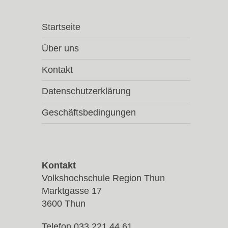
Startseite
Über uns
Kontakt
Datenschutzerklärung
Geschäftsbedingungen
Kontakt
Volkshochschule Region Thun
Marktgasse 17
3600 Thun
Telefon 033 221 44 61