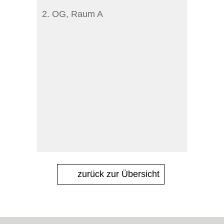
2. OG, Raum A
zurück zur Übersicht