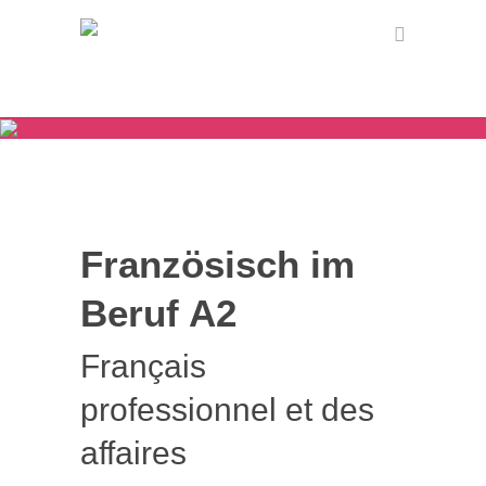
Französisch im
Beruf A2
Français
professionnel et des
affaires